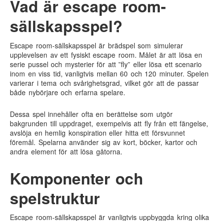
Vad är escape room-
sällskapsspel?
Escape room-sällskapsspel är brädspel som simulerar
upplevelsen av ett fysiskt escape room. Målet är att lösa en
serie pussel och mysterier för att ”fly” eller lösa ett scenario
inom en viss tid, vanligtvis mellan 60 och 120 minuter. Spelen
varierar i tema och svårighetsgrad, vilket gör att de passar
både nybörjare och erfarna spelare.
Dessa spel innehåller ofta en berättelse som utgör
bakgrunden till uppdraget, exempelvis att fly från ett fängelse,
avslöja en hemlig konspiration eller hitta ett försvunnet
föremål. Spelarna använder sig av kort, böcker, kartor och
andra element för att lösa gåtorna.
Komponenter och
spelstruktur
Escape room-sällskapsspel är vanligtvis uppbyggda kring olika